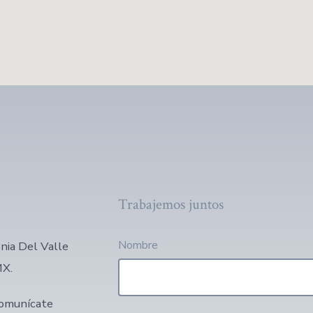
Trabajemos juntos
Nombre
nia Del Valle
MX.
comunícate